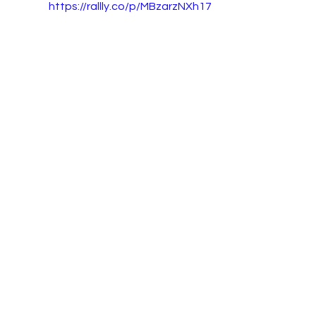
https://rallly.co/p/MBzarzNXh17