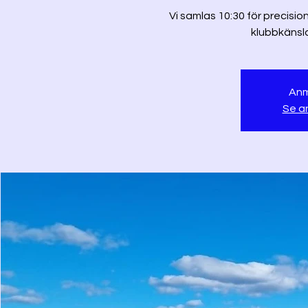
Vi samlas 10:30 för precisio
klubbkänsla
Anm
Se a