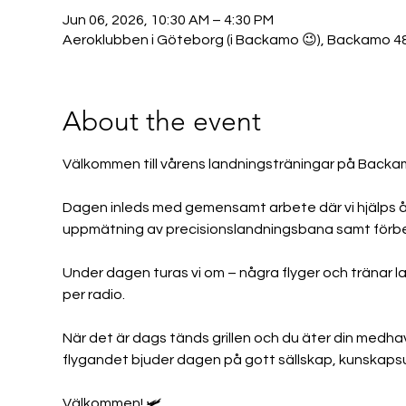
Jun 06, 2026, 10:30 AM – 4:30 PM
Aeroklubben i Göteborg (i Backamo 😉), Backamo 487
About the event
Välkommen till vårens landningsträningar på Backa
Dagen inleds med gemensamt arbete där vi hjälps åt
uppmätning av precisionslandningsbana samt förbere
Under dagen turas vi om – några flyger och tränar
per radio.
När det är dags tänds grillen och du äter din medhav
flygandet bjuder dagen på gott sällskap, kunskapsut
Välkommen! 🛩️