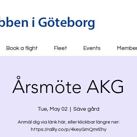
Book a flight
Fleet
Events
Membe
Årsmöte AKG
Tue, May 02
  |  
Säve gård
Anmäl dig via länk här, eller klickbar längre ner:
https://rallly.co/p/4keyGmQmrEhy