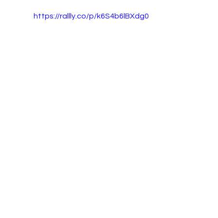
https://rallly.co/p/k6S4b6lBXdg0