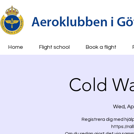
Home
Flight school
Book a flight
Cold Wa
Wed, Ap
Registrera dig med hjälp
https://ra
Om du redan gjort det via samm