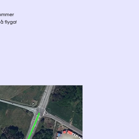
 kommer
å flyga!