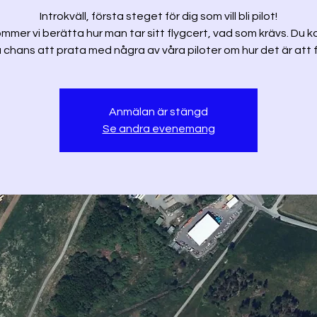
Introkväll, första steget för dig som vill bli pilot!
mmer vi berätta hur man tar sitt flygcert, vad som krävs. Du
 chans att prata med några av våra piloter om hur det är att f
Anmälan är stängd
Se andra evenemang