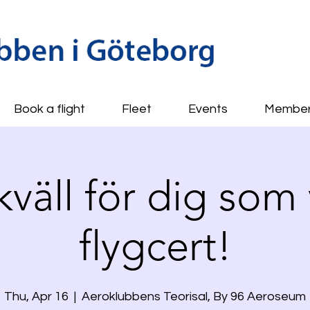
Book a flight
Fleet
Events
Membe
kväll för dig som v
flygcert!
Thu, Apr 16
  |  
Aeroklubbens Teorisal, By 96 Aeroseum