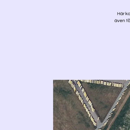
Här ko
även få