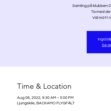
Samling på klubben 09
Ta med det 
Väl mött 
Inga bil
Se a
Time & Location
Aug 06, 2022, 9:30 AM – 5:00 PM
Ljungskile, BACKAMO FLYGFÄLT