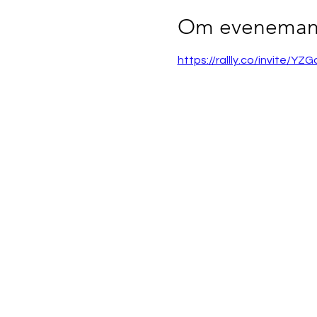
Om eveneman
https://rallly.co/invite/YZ