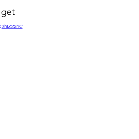
get
Gq2hIZ2xnC