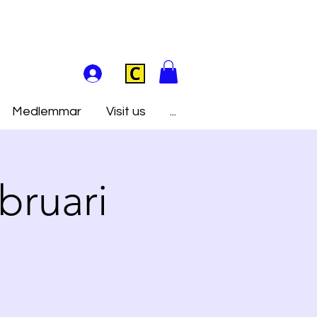
Medlemmar
Visit us
...
bruari