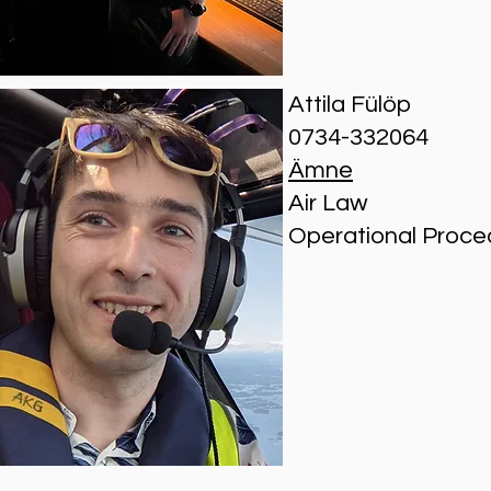
Attila Fülöp
0734-332064
Ämne
Air Law
Operational Proce