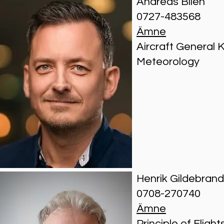
Andreas Bilén
0727-483568
Ämne
Aircraft General
Meteorology
Henrik Gildebrand
0708-270740
Ämne
Principle of Flight