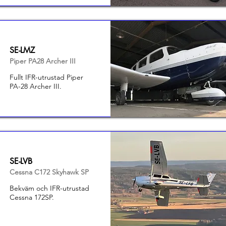
SE-LMZ
Piper PA28 Archer III
Fullt IFR-utrustad Piper
PA-28 Archer III.
SE-LVB
Cessna C172 Skyhawk SP
Bekväm och IFR-utrustad
Cessna 172SP.