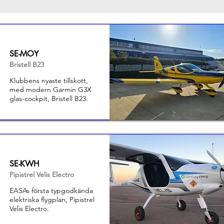
SE-MOY
Bristell B23
Klubbens nyaste tillskott,
med modern Garmin G3X
glas-cockpit, Bristell B23.
SE-KWH
Pipistrel Velis Electro
EASAs första typgodkända
elektriska flygplan, Pipistrel
Velis Electro.