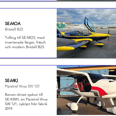
SE-MOA
Bristell B23
Tvilling till SE-MOY, med
inverterade färger, fräsch
och modern Bristell B23.
SE-MKJ
Pipistrel Virus SW 121
Bensin-drivet syskon till
SE-KWH, en Pipistrel Virus
SW 121, nyköpt från fabrik
2019.