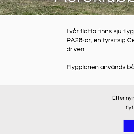
I vår flotta finns sju fl
PA28-or, en fyrsitsig C
driven.
Flygplanen används både 
Efter ny
fly