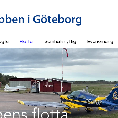
ygtur
Flottan
Samhällsnyttigt
Evenemang
ens flotta