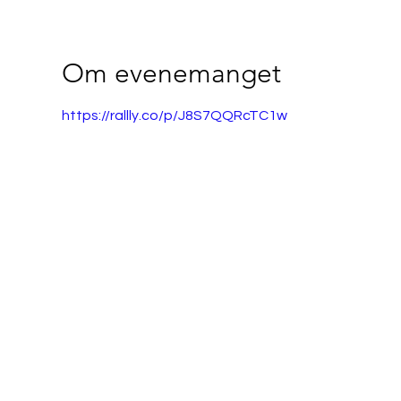
Om evenemanget
https://rallly.co/p/J8S7QQRcTC1w