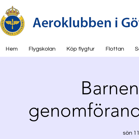
Hem
Flygskolan
Köp flygtur
Flottan
S
Barnen
genomförand
sön 11