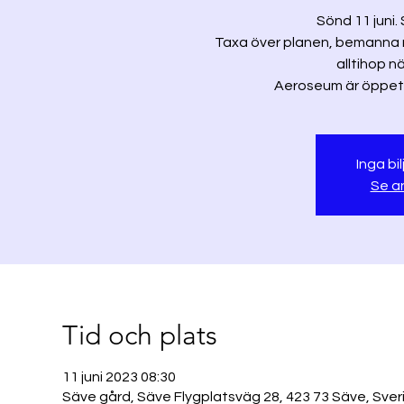
Sönd 11 juni.
Taxa över planen, bemanna m
alltihop nä
Inga bil
Se a
Tid och plats
11 juni 2023 08:30
Säve gård, Säve Flygplatsväg 28, 423 73 Säve, Sver