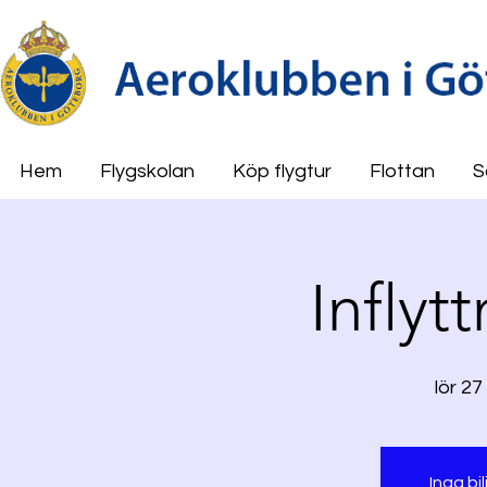
Hem
Flygskolan
Köp flygtur
Flottan
S
Inflyt
lör 27
Inga bil