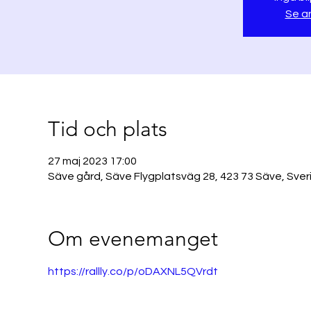
Se a
Tid och plats
27 maj 2023 17:00
Säve gård, Säve Flygplatsväg 28, 423 73 Säve, Sver
Om evenemanget
https://rallly.co/p/oDAXNL5QVrdt