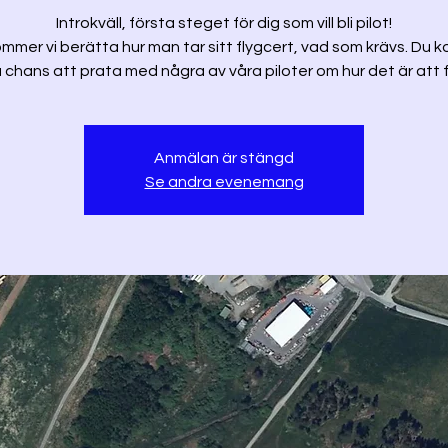
Introkväll, första steget för dig som vill bli pilot!
mmer vi berätta hur man tar sitt flygcert, vad som krävs. Du
 chans att prata med några av våra piloter om hur det är att f
Anmälan är stängd
Se andra evenemang