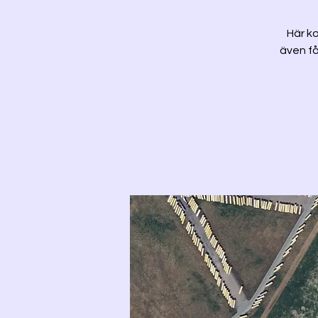
Här ko
även få