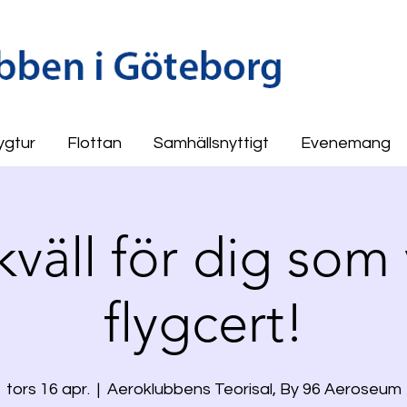
ygtur
Flottan
Samhällsnyttigt
Evenemang
kväll för dig som v
flygcert!
tors 16 apr.
  |  
Aeroklubbens Teorisal, By 96 Aeroseum