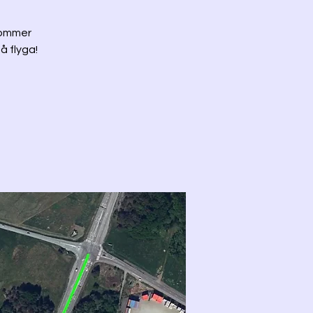
 kommer
å flyga!