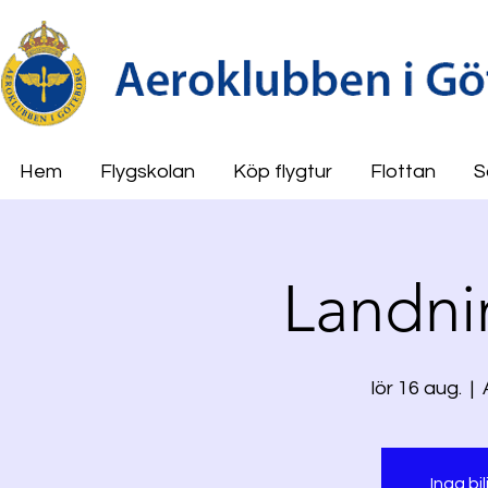
Hem
Flygskolan
Köp flygtur
Flottan
S
Landni
lör 16 aug.
  |  
Inga bil