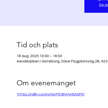
Se a
Tid och plats
16 aug. 2025 10:00 – 16:00
Aeroklubben i Göteborg, Säve Flygplatsväg 28, 423
Om evenemanget
https://rallly.co/invite/MO8VHyr6ASMV