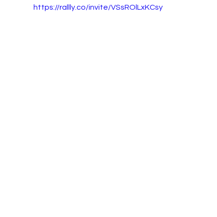
https://rallly.co/invite/VSsROlLxKCsy