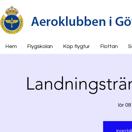
Hem
Flygskolan
Köp flygtur
Flottan
S
Landningsträ
lör 08
Inga bil