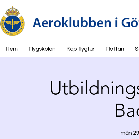
Hem
Flygskolan
Köp flygtur
Flottan
S
Utbildningst
Ba
mån 29