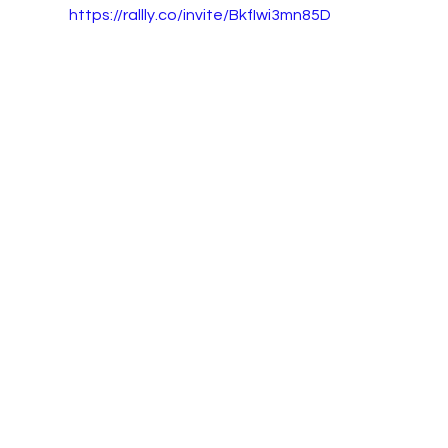
https://rallly.co/invite/BkfIwi3mn85D