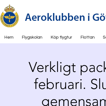
Hem
Flygskolan
Köp flygtur
Flottan
S
Verkligt pac
februari. S
gemensam 