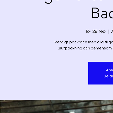
Ba
lör 28 feb.
  |  
Verkligt packrace med alla tillg
Slutpackning och gemensam tra
Anm
Se a